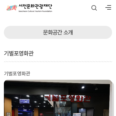
문화공간 소개
기벌포영화관
기벌포영화관