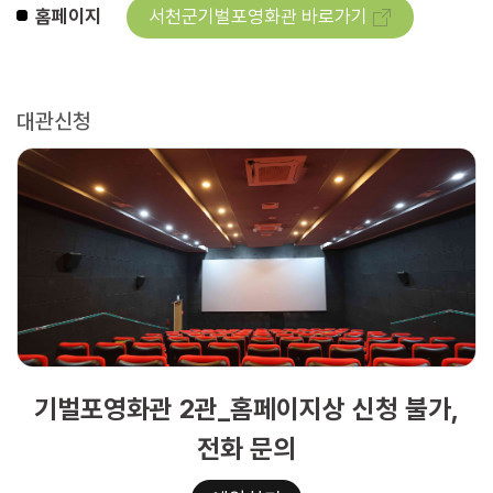
홈페이지
서천군기벌포영화관 바로가기
대관신청
기벌포영화관 2관_홈페이지상 신청 불가,
전화 문의