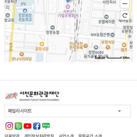
100m
길찾기
지도 크게 보기
주소
충남 서천군 장항읍 장항로145번길 30 미디어문화센터
지하1층
전화
041-956-7930
이용약관
개인정보처리방침
사업소개
문화공간 소개