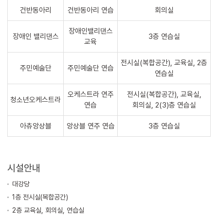
건반동아리
건반동아리 연습
회의실
장애인밸리댄스
장애인 밸리댄스
3층 연습실
교육
전시실(복합공간), 교육실, 2층
주민예술단
주민예술단 연습
연습실
오케스트라 연주
전시실(복합공간), 교육실,
청소년오케스트라
연습
회의실, 2(3)층 연습실
아츄앙상블
앙상블 연주 연습
3층 연습실
시설안내
대강당
1층 전시실(복합공간)
2층 교육실, 회의실, 연습실